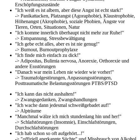
Erschöpfungszustände
"Ich weiß es ist albern, aber diese Angst ist echt stark!"
-> Panikattacken, Platzangst (Agoraphobie), Klaustrophobie,
Höhenangst (Akrophobie), soziale Phobien, Ängste vor
Tieren, Orten, Situationen, Natur
"Ich komme innerlich überhaupt nicht mehr zur Ruhe!"
-> Entspannung, Stressbewältigung
"Ich gebe echt alles, aber es ist nie genug!"
-> Burnout, Burnoutprophylaxe
"Ich finde mich einfach zu dick!"
-> Adipositas, Bulimia nervosa, Anorexie, Orthorexie und
andere Essstörungen
"Danach war mein Leben nie wieder wie vorher!"
-> Traumafolgestörungen, Anpassungsstörungen,
Posttraumatische Belastungsstörungen PTBS/PTSD
"Ich kann das nicht aushalten!"
-> Zwangsgedanken, Zwangshandlungen
"Ich wache dann jedesmal schweißgebadet auf!"
-> Alpträume
"Manchmal wälze ich mich stundenlang hin und her!"
-> Schlafstörungen (Insomnie), Einschlafstörungen,
Durchschlafstörungen
"Ich hab schon so oft aufgehört...!"
-> "offiziell anerkannte Süchte" und Missbrauch von Alkohol,