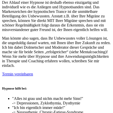
Der Ablauf einer Hypnose ist deshalb ebenso einzigartig und
individuell wie es die Anliegen und Hypnotisanden sind. Das
Markenzeichen der hypnotischen Trance ist die unmittelbare
Beteiligung des Unbewussten. Anstatt z.B. über Ihre Migräne zu
sprechen, können Sie direkt MIT Ihrer Migräne sprechen und mit
schöner Regelmäßigkeit folgt daraus die Erkenntnis, dass sie ein
missverstandener guter Freund ist, der Ihnen eigentlich helfen will.
Man könnte also sagen, dass Ihr Unbewusstes voller Lösungen ist,
die ungeduldig darauf warten, mit Ihnen über Ihre Zukunft zu reden.
Ich bin dabei Dolmetscher und Moderator dieser Gespräche und
mache sie für beide Seiten „erfolgreicher“ (siehe Mentalcoaching)!
Wenn Sie mehr über Hypnose und ihre Anwendungsmöglichkeiten
in Therapie und Coaching erfahren wollen, schreiben Sie mir
einfach.
Termin vereinbaren
Hypnose hilft bei:
"Alles ist grau und nichts macht mehr Sinn!"
-> Depressionen, Zyklothymia, Dysthymie
"Ich bin eigentlich immer müde!"
-> Neurasthenie, Chronic-Fatigue-Syndrome,